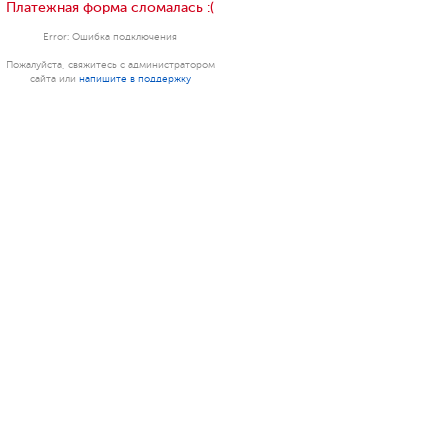
Платежная форма сломалась :(
Error: Ошибка подключения
Пожалуйста, свяжитесь с администратором
сайта или
напишите в поддержку